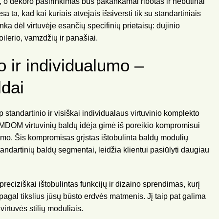
, o dekoro pasirinkimas bus pakankamai ribotas ir nebūtinai
esa ta, kad kai kuriais atvejais išsiversti tik su standartiniais
a dėl virtuvėje esančių specifinių prietaisų: dujinio
boilerio, vamzdžių ir panašiai.
o ir individualumo –
ldai
p standartinio ir visiškai individualaus virtuvinio komplekto
MDOM virtuvinių baldų idėja gimė iš poreikio kompromisui
vimo. Šis kompromisas grįstas ištobulinta baldų modulių
standartinių baldų segmentai, leidžia klientui pasiūlyti daugiau
iziškai ištobulintas funkcijų ir dizaino sprendimas, kurį
pagal tikslius jūsų būsto erdvės matmenis. Jį taip pat galima
rtuvės stilių moduliais.