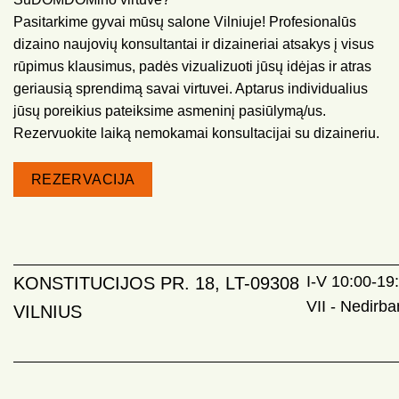
Pasitarkime gyvai mūsų salone Vilniuje! Profesionalūs
dizaino naujovių konsultantai ir dizaineriai atsakys į visus
rūpimus klausimus, padės vizualizuoti jūsų idėjas ir atras
geriausią sprendimą savai virtuvei. Aptarus individualius
jūsų poreikius pateiksime asmeninį pasiūlymą/us.
Rezervuokite laiką nemokamai konsultacijai su dizaineriu.
REZERVACIJA
I-V 10:00-19:
KONSTITUCIJOS PR. 18, LT-09308
VII - Nedirb
VILNIUS