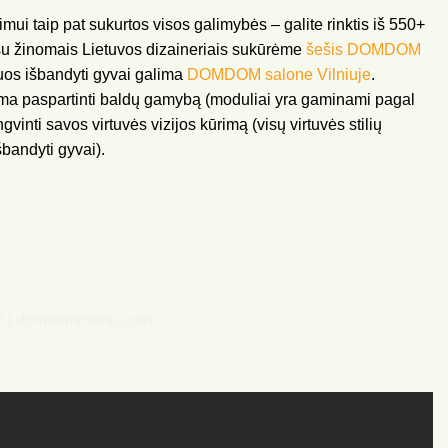
mui taip pat sukurtos visos galimybės – galite rinktis iš 550+
 su žinomais Lietuvos dizaineriais sukūrėme
šešis DOMDOM
iuos išbandyti gyvai galima
DOMDOM salone Vilniuje
.
ima paspartinti baldų gamybą (moduliai yra gaminami pagal
gvinti savos virtuvės vizijos kūrimą (visų virtuvės stilių
šbandyti gyvai).