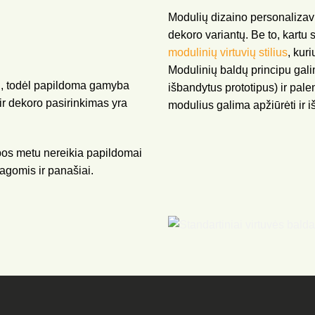
Modulių dizaino personalizavi
dekoro variantų. Be to, kartu
modulinių virtuvių stilius
, kur
Modulinių baldų principu gal
i, todėl papildoma gamyba
išbandytus prototipus) ir palen
ir dekoro pasirinkimas yra
modulius galima apžiūrėti ir i
bos metu nereikia papildomai
iagomis ir panašiai.