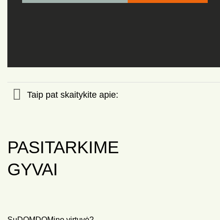
Taip pat skaitykite apie:
PASITARKIME
GYVAI
SuDOMDOMino virtuvė?