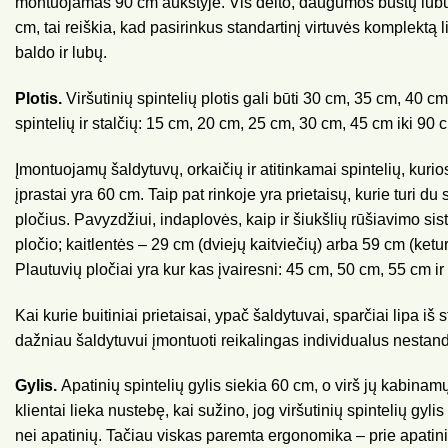
montuojamas 90 cm aukštyje. Vis dėlto, daugumos būstų lub
cm, tai reiškia, kad pasirinkus standartinį virtuvės komplektą 
baldo ir lubų.
Plotis.
Viršutinių spintelių plotis gali būti 30 cm, 35 cm, 40 c
spintelių ir stalčių: 15 cm, 20 cm, 25 cm, 30 cm, 45 cm iki 90 
Įmontuojamų šaldytuvų, orkaičių ir atitinkamai spintelių, kurio
įprastai yra 60 cm. Taip pat rinkoje yra prietaisų, kurie turi du 
pločius. Pavyzdžiui, indaplovės, kaip ir šiukšlių rūšiavimo si
pločio; kaitlentės – 29 cm (dviejų kaitviečių) arba 59 cm (ketur
Plautuvių pločiai yra kur kas įvairesni: 45 cm, 50 cm, 55 cm i
Kai kurie buitiniai prietaisai, ypač šaldytuvai, sparčiai lipa iš 
dažniau šaldytuvui įmontuoti reikalingas individualus nestan
Gylis.
Apatinių spintelių gylis siekia 60 cm, o virš jų kabinam
klientai lieka nustebę, kai sužino, jog viršutinių spintelių gy
nei apatinių. Tačiau viskas paremta ergonomika – prie apatini