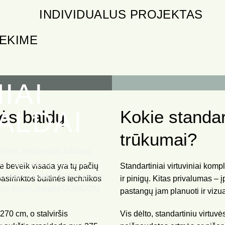
INDIVIDUALUS PROJEKTAS
IEKIME
IAI
ALDAI
vės baldų
Kokie standar
trūkumai?
rdvės reikalingais baldais,
rtuvės sprendimų, o dizaino
ie beveik visada yra tų pačių
Standartiniai virtuviniai komp
i virtuvės baldai. Kokie yra šių
asirinktos buitinės technikos
ir pinigų. Kitas privalumas – į
 juos įsigyti, pataria DOMDOM
pastangų jam planuoti ir vizua
270 cm, o stalviršis
Vis dėlto, standartiniu virtuv