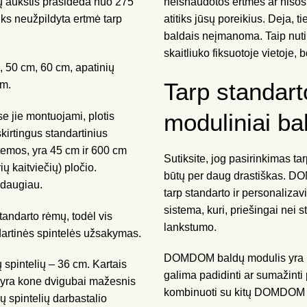
ų aukštis prasideda nuo 275
neišnaudotos ertmės ar nišos
liks neužpildyta ertmė tarp
atitiks jūsų poreikius. Deja, ti
baldais neįmanoma. Taip nutink
skaitliuko fiksuotoje vietoje, 
m, 50 cm, 60 cm, apatinių
Tarp standart
cm.
moduliniai ba
se jie montuojami, plotis
skirtingus standartinius
stemos, yra 45 cm ir 600 cm
Sutiksite, jog pasirinkimas tar
ių kaitviečių) pločio.
būtų per daug drastiškas. DO
r daugiau.
tarp standarto ir personaliza
sistema, kuri, priešingai nei 
standarto rėmų, todėl vis
lankstumo.
dartinės spintelės užsakymas.
DOMDOM baldų modulis yra prec
ų spintelių – 36 cm. Kartais
galima padidinti ar sumažinti 
lis yra kone dvigubai mažesnis
kombinuoti su kitų DOMDOM vi
ų spintelių darbastalio