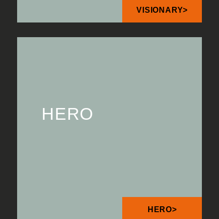
VISIONARY>
HERO
HERO>