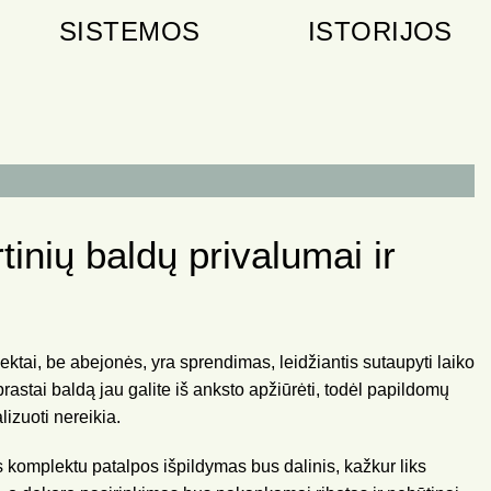
SISTEMOS
ISTORIJOS
tinių baldų privalumai ir
lektai, be abejonės, yra sprendimas, leidžiantis sutaupyti laiko
prastai baldą jau galite iš anksto apžiūrėti, todėl papildomų
lizuoti nereikia.
ės komplektu patalpos išpildymas bus dalinis, kažkur liks