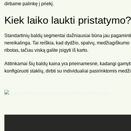
dirbame palinkę į priekį.
Kiek laiko laukti pristatymo?
Standartinių baldų segmentai dažniausiai būna jau pagamint
nereikalinga. Tai reiškia, kad dydžio, spalvų, medžiagiškumo 
ribotas, tačiau viską galite įsigyti iš karto.
Atitinkamai šių baldų kaina yra prieinamesnė, kadangi gamy
konfigūruoti staklių, dirbti su individualiai pasirinktomis medž