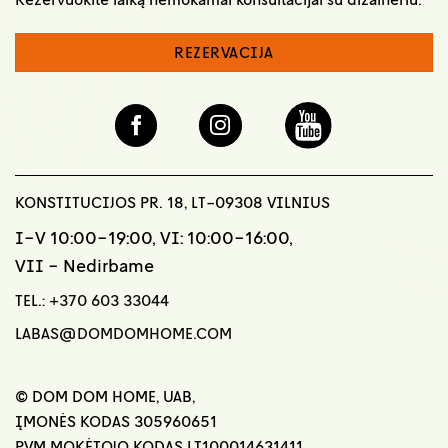
REZERVACIJA
KONSTITUCIJOS PR. 18, LT-09308 VILNIUS
I-V 10:00-19:00, VI: 10:00-16:00,
VII - Nedirbame
TEL.:
+370 603 33044
LABAS@DOMDOMHOME.COM
© DOM DOM HOME, UAB,
ĮMONĖS KODAS 305960651
PVM MOKĖTOJO KODAS LT100014631411