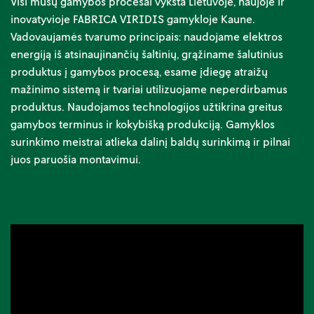
Visi mūsų gamybos procesai vyksta Lietuvoje, naujoje ir
inovatyvioje FABRICA VIRIDIS gamykloje Kaune.
Vadovaujamės tvarumo principais: naudojame elektros
energiją iš atsinaujinančių šaltinių, grąžiname šalutinius
produktus į gamybos procesą, esame įdiegę atraižų
mažinimo sistemą ir tvariai utilizuojame neperdirbamus
produktus. Naudojamos technologijos užtikrina greitus
gamybos terminus ir kokybišką produkciją. Gamyklos
surinkimo meistrai atlieka dalinį baldų surinkimą ir pilnai
juos paruošia montavimui.