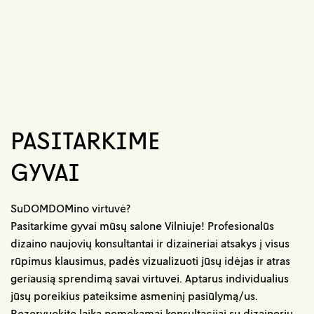
PASITARKIME
GYVAI
SuDOMDOMino virtuvė?
Pasitarkime gyvai mūsų salone Vilniuje! Profesionalūs
dizaino naujovių konsultantai ir dizaineriai atsakys į visus
rūpimus klausimus, padės vizualizuoti jūsų idėjas ir atras
geriausią sprendimą savai virtuvei. Aptarus individualius
jūsų poreikius pateiksime asmeninį pasiūlymą/us.
Rezervuokite laiką nemokamai konsultacijai su dizaineriu.