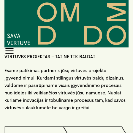
Skip
to
content
VIRTUVĖS PROJEKTAS – TAI NE TIK BALDAI
Esame patikimas partneris jūsų virtuvės projekto
įgyvendinimui. Kurdami stilingus virtuvės baldų dizainus,
valdome ir pasirūpiname visais įgyvendinimo procesais:
nuo idėjos iki veikiančios virtuvės jūsų namuose. Nuolat
kuriame inovacijas ir tobuliname procesus tam, kad savos
virtuvės sulauktumėte be vargo ir greitai.