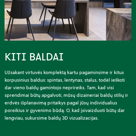
KITI BALDAI
Užsakant virtuvés komplektą kartu pagaminsime ir kitus
korpusinius baldus: spintas, lentynas, stalus, todėl ieškoti
dar vieno baldų gamintojo neprireiks. Tam, kad visi
sprendimai būtų apgalvoti, mũsų dizaineriai baldų stilių ir
erdvės išplanavimą pritaikys pagal jūsų individualius
poreikius ir gyvenimo būdą. O, kad įsivaizduoti būtų dar
lengviau, sukursime baldų 3D vizualizacijas.