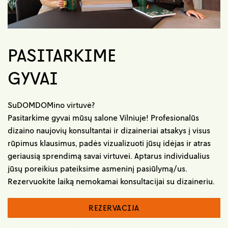
PASITARKIME
GYVAI
SuDOMDOMino virtuvė?
Pasitarkime gyvai mūsų salone Vilniuje! Profesionalūs
dizaino naujovių konsultantai ir dizaineriai atsakys į visus
rūpimus klausimus, padės vizualizuoti jūsų idėjas ir atras
geriausią sprendimą savai virtuvei. Aptarus individualius
jūsų poreikius pateiksime asmeninį pasiūlymą/us.
Rezervuokite laiką nemokamai konsultacijai su dizaineriu.
REZERVACIJA