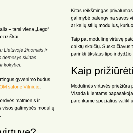
Kitas reikšmingas privaluma
galimybė palengvina savos vir
ar kelių stilių modulius, kuriu
lis – tarsi viena „Lego“
eciziškai.
Taip pat modulinę virtuvę patog
daiktų skaičių. Suskaičiavus 
 Lietuvoje žinomais ir
parinkti tikslaus tipo ir dydži
gas dėmesys skirtas
ir kokybei.
Kaip prižiūrėt
kirtingus gyvenimo būdus
Modulinės virtuvės priežiūra p
.
 salone Vilniuje
Visada klientams papasakojame
o erdvės matmenis ir
parenkame specialius valikliu
tos visos galimybės modulių
.
virtuvę?