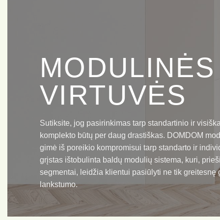
MODULINĖS
VIRTUVĖS
Sutiksite, jog pasirinkimas tarp standartinio ir visišk
komplekto būtų per daug drastiškas. DOMDOM modul
gimė iš poreikio kompromisui tarp standarto ir ind
grįstas ištobulinta baldų modulių sistema, kuri, prieš
segmentai, leidžia klientui pasiūlyti ne tik greitesn
lankstumo.