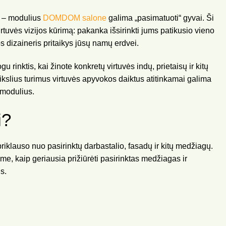
s – modulius
DOMDOM salone
galima „pasimatuoti“ gyvai. Ši
tuvės vizijos kūrimą: pakanka išsirinkti jums patikusio vieno
os dizaineris pritaikys jūsų namų erdvei.
u rinktis, kai žinote konkretų virtuvės indų, prietaisų ir kitų
tikslius turimus virtuvės apyvokos daiktus atitinkamai galima
o modulius.
i?
riklauso nuo pasirinktų darbastalio, fasadų ir kitų medžiagų.
, kaip geriausia prižiūrėti pasirinktas medžiagas ir
s.