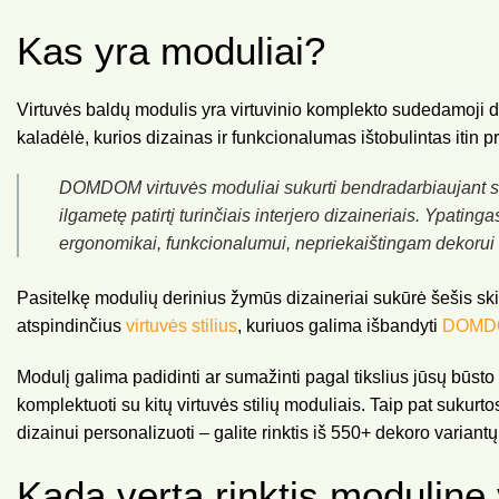
Kas yra moduliai?
Virtuvės baldų modulis yra virtuvinio komplekto sudedamoji da
kaladėlė, kurios dizainas ir funkcionalumas ištobulintas itin pr
DOMDOM virtuvės moduliai sukurti bendradarbiaujant su
ilgametę patirtį turinčiais interjero dizaineriais. Ypatin
ergonomikai, funkcionalumui, nepriekaištingam dekorui 
Pasitelkę modulių derinius žymūs dizaineriai sukūrė šešis s
atspindinčius
virtuvės stilius
, kuriuos galima išbandyti
DOMDOM
Modulį galima padidinti ar sumažinti pagal tikslius jūsų būst
komplektuoti su kitų virtuvės stilių moduliais. Taip pat sukur
dizainui personalizuoti – galite rinktis iš 550+ dekoro variantų
Kada verta rinktis modulinę 