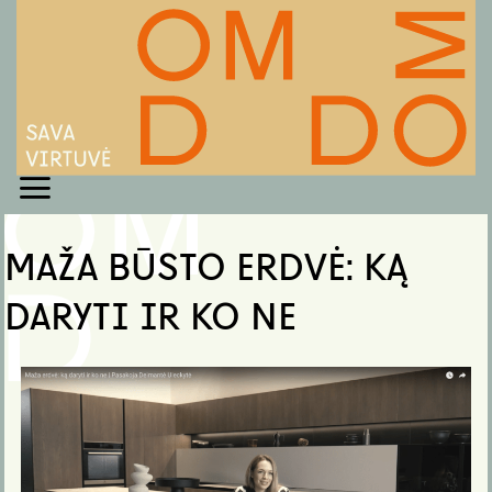
Skip
to
content
MAŽA BŪSTO ERDVĖ: KĄ
DARYTI IR KO NE