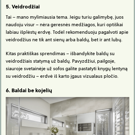
5. Veidrodžiai
Tai – mano mylimiausia tema. Jeigu turiu galimybę, juos
naudoju visur – nėra geresnės medžiagos, kuri optiškai
labiau išplėstų erdvę. Todėl rekomenduoju pagalvoti apie
veidrodžius ne tik ant sienų arba baldų, bet ir ant lubų.
Kitas praktiškas sprendimas – išbandykite baldų su
veidrodžiais statymą už baldų. Pavyzdžiui, pailgoje,
siauroje svetainėje už sofos galite pastatyti knygų lentyną
su veidrodžiu – erdvė iš karto įgaus vizualaus pločio.
6. Baldai be kojelių