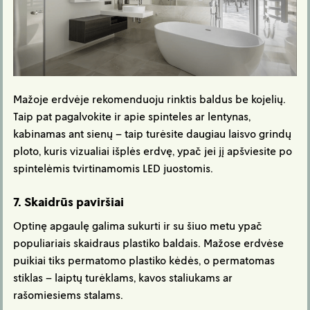
Mažoje erdvėje rekomenduoju rinktis baldus be kojelių.
Taip pat pagalvokite ir apie spinteles ar lentynas,
kabinamas ant sienų – taip turėsite daugiau laisvo grindų
ploto, kuris vizualiai išplės erdvę, ypač jei jį apšviesite po
spintelėmis tvirtinamomis LED juostomis.
7. Skaidrūs paviršiai
Optinę apgaulę galima sukurti ir su šiuo metu ypač
populiariais skaidraus plastiko baldais. Mažose erdvėse
puikiai tiks permatomo plastiko kėdės, o permatomas
stiklas – laiptų turėklams, kavos staliukams ar
rašomiesiems stalams.