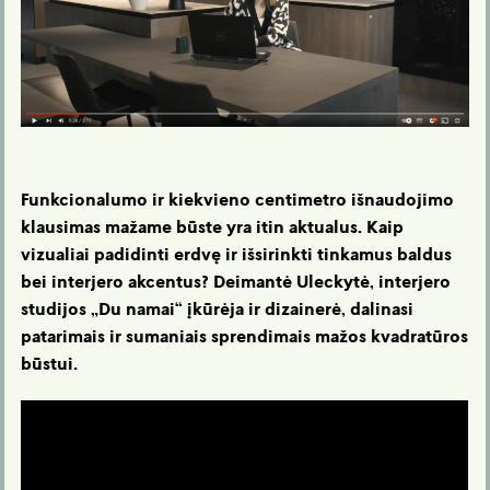
Funkcionalumo ir kiekvieno centimetro išnaudojimo
klausimas mažame būste yra itin aktualus. Kaip
vizualiai padidinti erdvę ir išsirinkti tinkamus baldus
bei interjero akcentus? Deimantė Uleckytė, interjero
studijos „Du namai“ įkūrėja ir dizainerė, dalinasi
patarimais ir sumaniais sprendimais mažos kvadratūros
būstui.