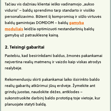
Tačiau vis dažniau klientai ieško vadinamojo „aukso
vidurio“ – baldų sprendimo tarp standarto ir visiško
personalizavimo. Būtent šį kompromisą ir siūlo virtuvės
baldų gamintojas DOMDOM – baldų
g
amyba
moduliais
leidžia optimizuoti nestandartinių baldų
gamybą už patrauklesnę kainą.
2. Teisingi gabaritai
Pastebiu, kad besirinkdami baldus, žmonės pakankamai
neįvertina realių matmenų ir vaizdo kaip viskas atrodys
realybėje.
Rekomenduoju skirti pakankamai laiko išsirinkto baldo
realių gabaritų atkūrimui jūsų erdvėje. Žymėkite ant
grindų juostas, naudokite dėžes, antklodes –
sukonstruokite darbinį baldo prototipą toje vietoje, kur
planuojate statyti baldą.