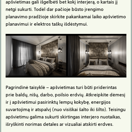
apšvietimas gali išgelbėti bet kokį interjerą, o kartais jį
netgi sukurti. Todėl dar pačioje būsto įrengimo
planavimo pradžioje skirkite pakankamai laiko apšvietimo
planavimui ir elektros taškų išdėstymui.
Pagrindinė taisyklė – apšvietimas turi būti priderintas
prie baldų, nišų, darbo, poilsio erdvių. Atkreipkite dėmesį
ir į apšvietimui pasirinktų lempų kokybę, energijos
suvartojimą ir atspalvį (nuo visiškai šalto iki šilto). Teisingu
apšvietimu galima sukurti skirtingas interjero nuotaikas,
išryškinti norimas detales ar vizualiai atskirti erdves.