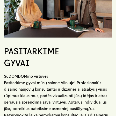
PASITARKIME
GYVAI
SuDOMDOMino virtuvė?
Pasitarkime gyvai mūsų salone Vilniuje! Profesionalūs
dizaino naujovių konsultantai ir dizaineriai atsakys į visus
rūpimus klausimus, padės vizualizuoti jūsų idėjas ir atras
geriausią sprendimą savai virtuvei. Aptarus individualius
jūsų poreikius pateiksime asmeninį pasiūlymą/us.
Rezervuokite laiką nemokamai konsultacijai su dizaineriu.