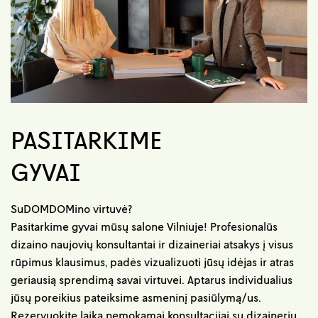
PASITARKIME
GYVAI
SuDOMDOMino virtuvė?
Pasitarkime gyvai mūsų salone Vilniuje! Profesionalūs
dizaino naujovių konsultantai ir dizaineriai atsakys į visus
rūpimus klausimus, padės vizualizuoti jūsų idėjas ir atras
geriausią sprendimą savai virtuvei. Aptarus individualius
jūsų poreikius pateiksime asmeninį pasiūlymą/us.
Rezervuokite laiką nemokamai konsultacijai su dizaineriu.