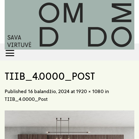
Skip
to
content
TIIB_4.0000_POST
Published
16 balandžio, 2024
at
1920 × 1080
in
TIIB_4.0000_Post