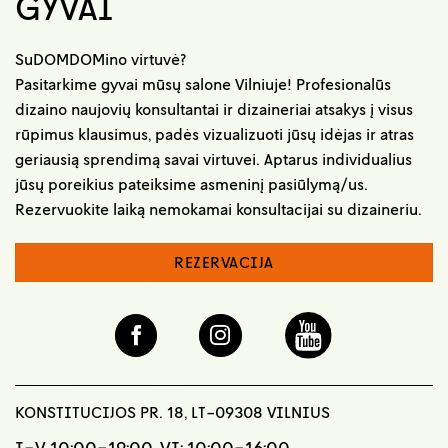
GYVAI
SuDOMDOMino virtuvė?
Pasitarkime gyvai mūsų salone Vilniuje! Profesionalūs
dizaino naujovių konsultantai ir dizaineriai atsakys į visus
rūpimus klausimus, padės vizualizuoti jūsų idėjas ir atras
geriausią sprendimą savai virtuvei. Aptarus individualius
jūsų poreikius pateiksime asmeninį pasiūlymą/us.
Rezervuokite laiką nemokamai konsultacijai su dizaineriu.
REZERVACIJA
KONSTITUCIJOS PR. 18, LT-09308 VILNIUS
I-V 10:00-19:00, VI: 10:00-16:00,