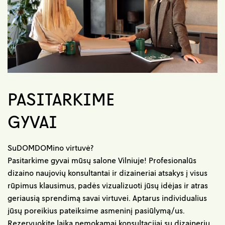
PASITARKIME
GYVAI
SuDOMDOMino virtuvė?
Pasitarkime gyvai mūsų salone Vilniuje! Profesionalūs
dizaino naujovių konsultantai ir dizaineriai atsakys į visus
rūpimus klausimus, padės vizualizuoti jūsų idėjas ir atras
geriausią sprendimą savai virtuvei. Aptarus individualius
jūsų poreikius pateiksime asmeninį pasiūlymą/us.
Rezervuokite laiką nemokamai konsultacijai su dizaineriu.