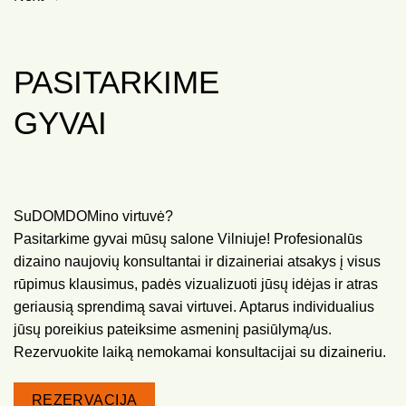
PASITARKIME
GYVAI
SuDOMDOMino virtuvė?
Pasitarkime gyvai mūsų salone Vilniuje! Profesionalūs
dizaino naujovių konsultantai ir dizaineriai atsakys į visus
rūpimus klausimus, padės vizualizuoti jūsų idėjas ir atras
geriausią sprendimą savai virtuvei. Aptarus individualius
jūsų poreikius pateiksime asmeninį pasiūlymą/us.
Rezervuokite laiką nemokamai konsultacijai su dizaineriu.
REZERVACIJA