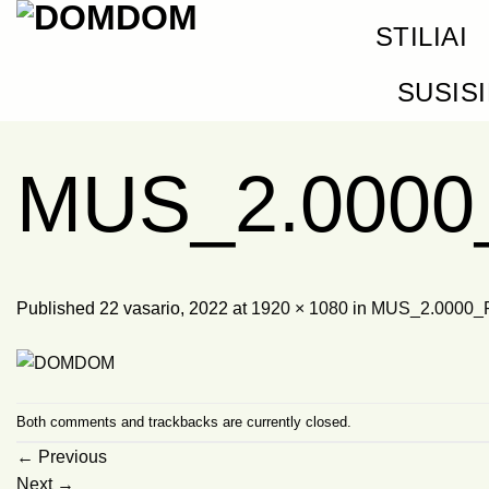
Skip
STILIAI
to
content
SUSIS
MUS_2.0000
Published
22 vasario, 2022
at
1920 × 1080
in
MUS_2.0000_P
Both comments and trackbacks are currently closed.
←
Previous
Next
→