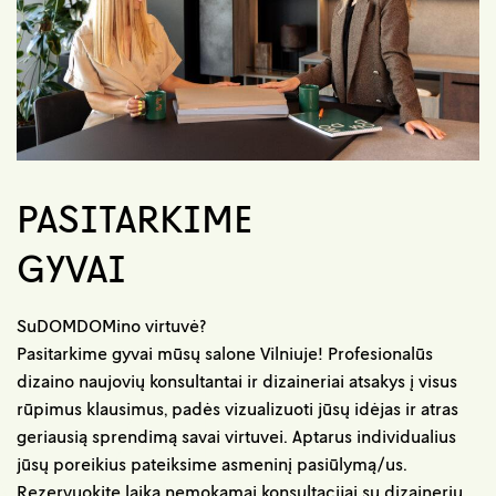
PASITARKIME
GYVAI
SuDOMDOMino virtuvė?
Pasitarkime gyvai mūsų salone Vilniuje! Profesionalūs
dizaino naujovių konsultantai ir dizaineriai atsakys į visus
rūpimus klausimus, padės vizualizuoti jūsų idėjas ir atras
geriausią sprendimą savai virtuvei. Aptarus individualius
jūsų poreikius pateiksime asmeninį pasiūlymą/us.
Rezervuokite laiką nemokamai konsultacijai su dizaineriu.