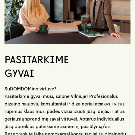
PASITARKIME
GYVAI
SuDOMDOMino virtuvė?
Pasitarkime gyvai mūsų salone Vilniuje! Profesionalūs
dizaino naujovių konsultantai ir dizaineriai atsakys į visus
rūpimus klausimus, padės vizualizuoti jūsų idėjas ir atras
geriausią sprendimą savai virtuvei. Aptarus individualius
jūsų poreikius pateiksime asmeninį pasiūlymą/us.
Rezervuokite laiką nemokamai konsultacijai su dizaineriu.