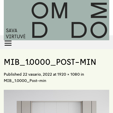
Skip
to
content
MIB_1.0000_POST-MIN
Published
22 vasario, 2022
at
1920 × 1080
in
MIB_1.0000_Post-min