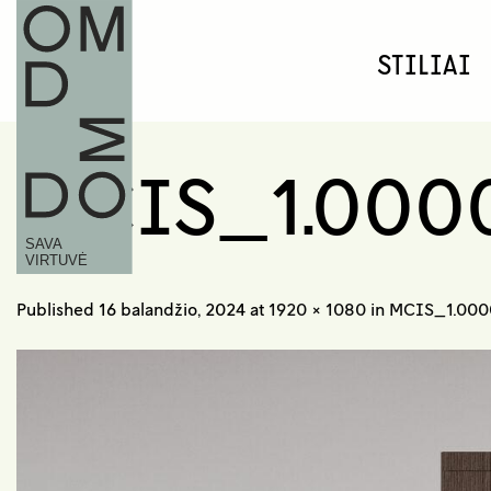
Skip
to
STILIAI
content
MCIS_1.000
Published
16 balandžio, 2024
at
1920 × 1080
in
MCIS_1.000