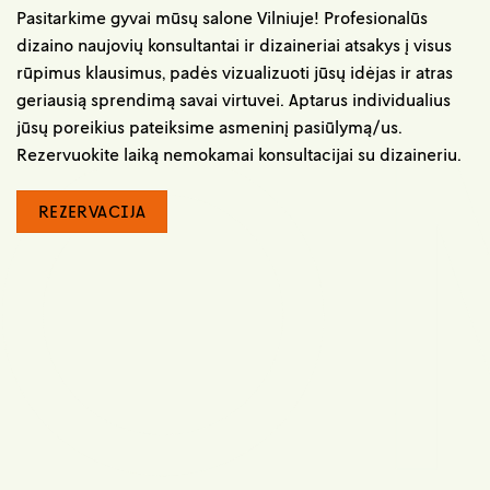
Pasitarkime gyvai mūsų salone Vilniuje! Profesionalūs
dizaino naujovių konsultantai ir dizaineriai atsakys į visus
rūpimus klausimus, padės vizualizuoti jūsų idėjas ir atras
geriausią sprendimą savai virtuvei. Aptarus individualius
jūsų poreikius pateiksime asmeninį pasiūlymą/us.
Rezervuokite laiką nemokamai konsultacijai su dizaineriu.
REZERVACIJA