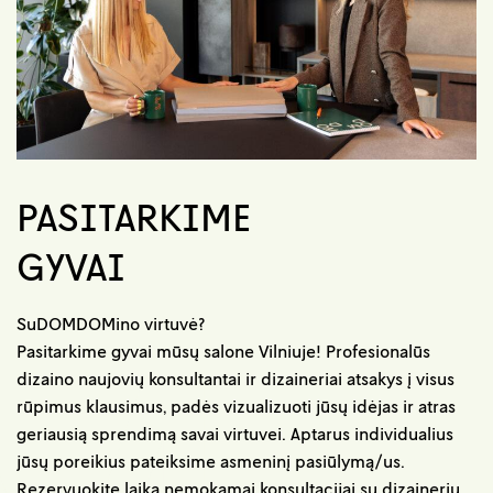
PASITARKIME
GYVAI
SuDOMDOMino virtuvė?
Pasitarkime gyvai mūsų salone Vilniuje! Profesionalūs
dizaino naujovių konsultantai ir dizaineriai atsakys į visus
rūpimus klausimus, padės vizualizuoti jūsų idėjas ir atras
geriausią sprendimą savai virtuvei. Aptarus individualius
jūsų poreikius pateiksime asmeninį pasiūlymą/us.
Rezervuokite laiką nemokamai konsultacijai su dizaineriu.