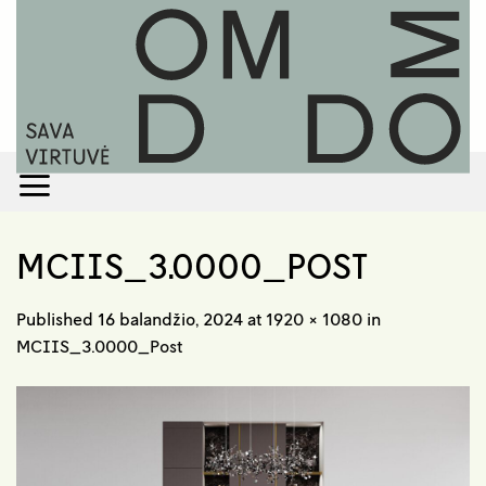
Skip
to
content
MCIIS_3.0000_POST
Published
16 balandžio, 2024
at
1920 × 1080
in
MCIIS_3.0000_Post