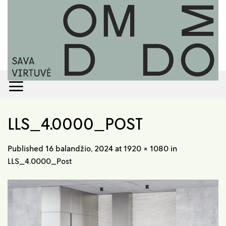
Skip
to
content
LLS_4.0000_POST
Published
16 balandžio, 2024
at
1920 × 1080
in
LLS_4.0000_Post