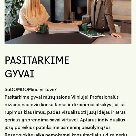
PASITARKIME
GYVAI
SuDOMDOMino virtuvė?
Pasitarkime gyvai mūsų salone Vilniuje! Profesionalūs
dizaino naujovių konsultantai ir dizaineriai atsakys į visus
rūpimus klausimus, padės vizualizuoti jūsų idėjas ir atras
geriausią sprendimą savai virtuvei. Aptarus individualius
jūsų poreikius pateiksime asmeninį pasiūlymą/us.
Rezervuokite laiką nemokamai konsultacijai su dizaineriu.