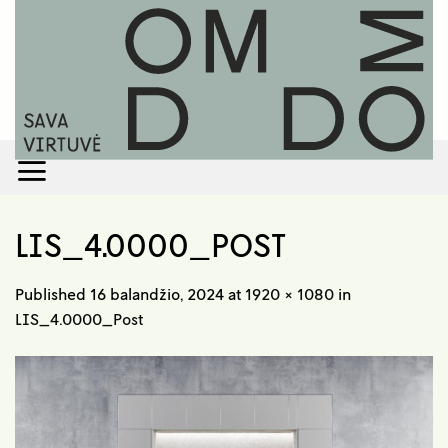
Skip
to
content
LIS_4.0000_POST
Published
16 balandžio, 2024
at
1920 × 1080
in
LIS_4.0000_Post