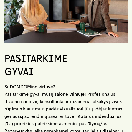
PASITARKIME
GYVAI
SuDOMDOMino virtuvė?
Pasitarkime gyvai mūsų salone Vilniuje! Profesionalūs
dizaino naujovių konsultantai ir dizaineriai atsakys į visus
rūpimus klausimus, padės vizualizuoti jūsų idėjas ir atras
geriausią sprendimą savai virtuvei. Aptarus individualius
jūsų poreikius pateiksime asmeninį pasiūlymą/us.
Rezervuokite laiką nemokamai konsultacijai su dizaineriu.