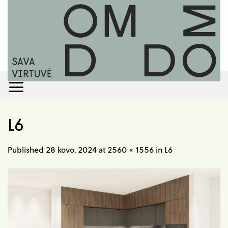
Skip
to
content
L6
Published
28 kovo, 2024
at
2560 × 1556
in
L6