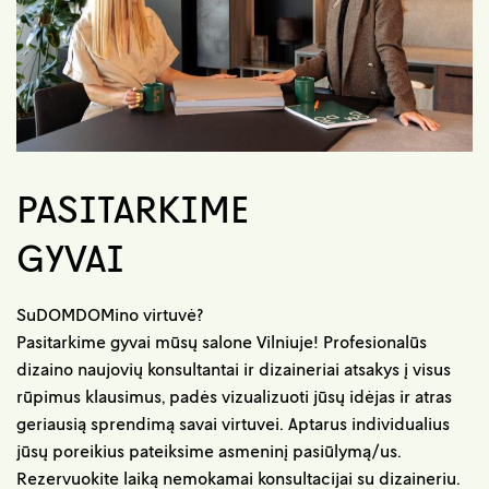
PASITARKIME
GYVAI
SuDOMDOMino virtuvė?
Pasitarkime gyvai mūsų salone Vilniuje! Profesionalūs
dizaino naujovių konsultantai ir dizaineriai atsakys į visus
rūpimus klausimus, padės vizualizuoti jūsų idėjas ir atras
geriausią sprendimą savai virtuvei. Aptarus individualius
jūsų poreikius pateiksime asmeninį pasiūlymą/us.
Rezervuokite laiką nemokamai konsultacijai su dizaineriu.