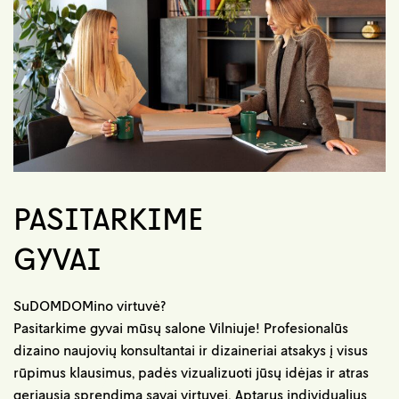
PASITARKIME
GYVAI
SuDOMDOMino virtuvė?
Pasitarkime gyvai mūsų salone Vilniuje! Profesionalūs
dizaino naujovių konsultantai ir dizaineriai atsakys į visus
rūpimus klausimus, padės vizualizuoti jūsų idėjas ir atras
geriausią sprendimą savai virtuvei. Aptarus individualius