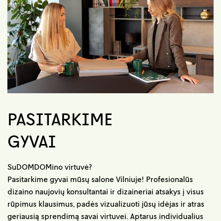
PASITARKIME
GYVAI
SuDOMDOMino virtuvė?
Pasitarkime gyvai mūsų salone Vilniuje! Profesionalūs
dizaino naujovių konsultantai ir dizaineriai atsakys į visus
rūpimus klausimus, padės vizualizuoti jūsų idėjas ir atras
geriausią sprendimą savai virtuvei. Aptarus individualius