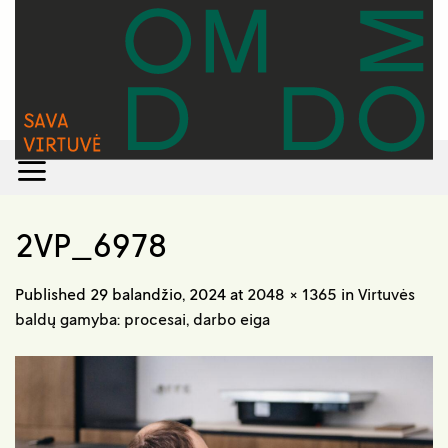
Skip
to
content
2VP_6978
Published
29 balandžio, 2024
at
2048 × 1365
in
Virtuvės
baldų gamyba: procesai, darbo eiga