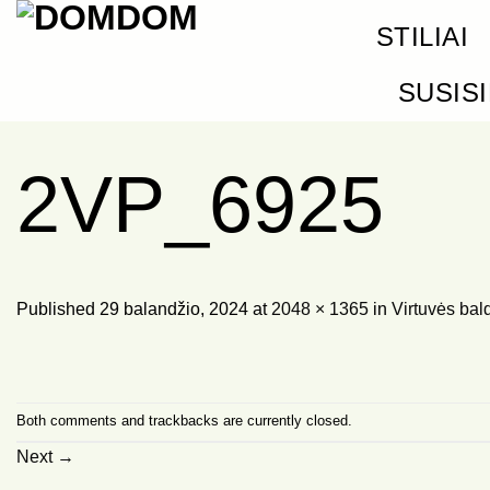
Skip
STILIAI
to
content
SUSIS
2VP_6925
Published
29 balandžio, 2024
at
2048 × 1365
in
Virtuvės bal
Both comments and trackbacks are currently closed.
Next
→