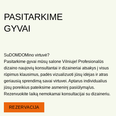
PASITARKIME
GYVAI
SuDOMDOMino virtuvė?
Pasitarkime gyvai mūsų salone Vilniuje! Profesionalūs
dizaino naujovių konsultantai ir dizaineriai atsakys į visus
rūpimus klausimus, padės vizualizuoti jūsų idėjas ir atras
geriausią sprendimą savai virtuvei. Aptarus individualius
jūsų poreikius pateiksime asmeninį pasiūlymą/us.
Rezervuokite laiką nemokamai konsultacijai su dizaineriu.
REZERVACIJA