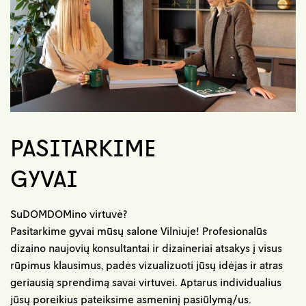
PASITARKIME
GYVAI
SuDOMDOMino virtuvė?
Pasitarkime gyvai mūsų salone Vilniuje! Profesionalūs
dizaino naujovių konsultantai ir dizaineriai atsakys į visus
rūpimus klausimus, padės vizualizuoti jūsų idėjas ir atras
geriausią sprendimą savai virtuvei. Aptarus individualius
jūsų poreikius pateiksime asmeninį pasiūlymą/us.