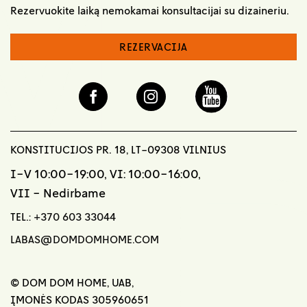
Rezervuokite laiką nemokamai konsultacijai su dizaineriu.
REZERVACIJA
KONSTITUCIJOS PR. 18, LT-09308 VILNIUS
I-V 10:00-19:00, VI: 10:00-16:00,
VII - Nedirbame
TEL.:
+370 603 33044
LABAS@DOMDOMHOME.COM
© DOM DOM HOME, UAB,
ĮMONĖS KODAS 305960651