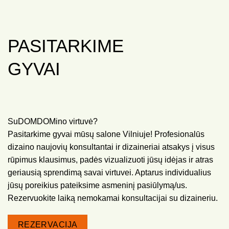
PASITARKIME
GYVAI
SuDOMDOMino virtuvė?
Pasitarkime gyvai mūsų salone Vilniuje! Profesionalūs
dizaino naujovių konsultantai ir dizaineriai atsakys į visus
rūpimus klausimus, padės vizualizuoti jūsų idėjas ir atras
geriausią sprendimą savai virtuvei. Aptarus individualius
jūsų poreikius pateiksime asmeninį pasiūlymą/us.
Rezervuokite laiką nemokamai konsultacijai su dizaineriu.
REZERVACIJA