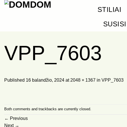
Skip
STILIAI
to
content
SUSIS
VPP_7603
Published
16 balandžio, 2024
at
2048 × 1367
in
VPP_7603
Both comments and trackbacks are currently closed.
←
Previous
Next
→