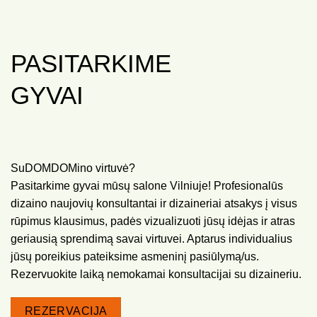
PASITARKIME
GYVAI
SuDOMDOMino virtuvė?
Pasitarkime gyvai mūsų salone Vilniuje! Profesionalūs
dizaino naujovių konsultantai ir dizaineriai atsakys į visus
rūpimus klausimus, padės vizualizuoti jūsų idėjas ir atras
geriausią sprendimą savai virtuvei. Aptarus individualius
jūsų poreikius pateiksime asmeninį pasiūlymą/us.
Rezervuokite laiką nemokamai konsultacijai su dizaineriu.
REZERVACIJA