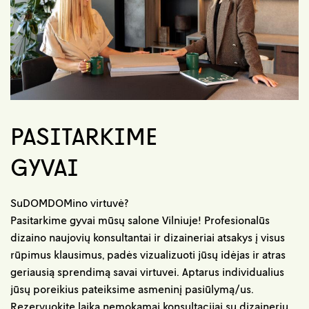
PASITARKIME
GYVAI
SuDOMDOMino virtuvė?
Pasitarkime gyvai mūsų salone Vilniuje! Profesionalūs
dizaino naujovių konsultantai ir dizaineriai atsakys į visus
rūpimus klausimus, padės vizualizuoti jūsų idėjas ir atras
geriausią sprendimą savai virtuvei. Aptarus individualius
jūsų poreikius pateiksime asmeninį pasiūlymą/us.
Rezervuokite laiką nemokamai konsultacijai su dizaineriu.