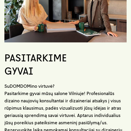
PASITARKIME
GYVAI
SuDOMDOMino virtuvė?
Pasitarkime gyvai mūsų salone Vilniuje! Profesionalūs
dizaino naujovių konsultantai ir dizaineriai atsakys į visus
rūpimus klausimus, padės vizualizuoti jūsų idėjas ir atras
geriausią sprendimą savai virtuvei. Aptarus individualius
jūsų poreikius pateiksime asmeninį pasiūlymą/us.
Rezervuokite laiką nemokamai konsultacijai su dizaineriu.