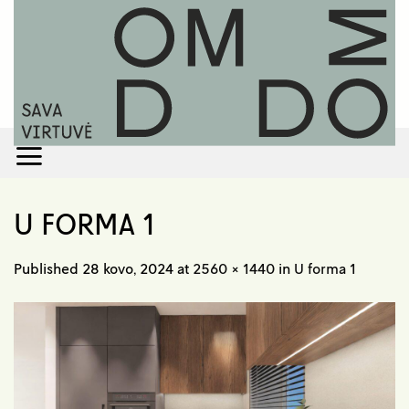
Skip
to
content
U FORMA 1
Published
28 kovo, 2024
at
2560 × 1440
in
U forma 1