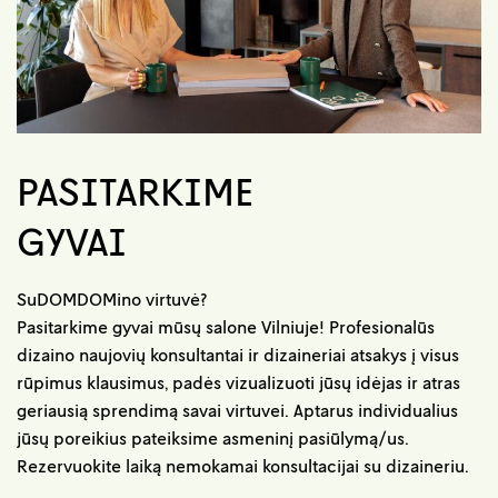
PASITARKIME
GYVAI
SuDOMDOMino virtuvė?
Pasitarkime gyvai mūsų salone Vilniuje! Profesionalūs
dizaino naujovių konsultantai ir dizaineriai atsakys į visus
rūpimus klausimus, padės vizualizuoti jūsų idėjas ir atras
geriausią sprendimą savai virtuvei. Aptarus individualius
jūsų poreikius pateiksime asmeninį pasiūlymą/us.
Rezervuokite laiką nemokamai konsultacijai su dizaineriu.