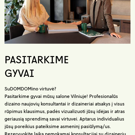
PASITARKIME
GYVAI
SuDOMDOMino virtuvė?
Pasitarkime gyvai mūsų salone Vilniuje! Profesionalūs
dizaino naujovių konsultantai ir dizaineriai atsakys į visus
rūpimus klausimus, padės vizualizuoti jūsų idėjas ir atras
geriausią sprendimą savai virtuvei. Aptarus individualius
jūsų poreikius pateiksime asmeninį pasiūlymą/us.
Rezervuokite laiką nemokamai konsultacijai su dizaineriu.