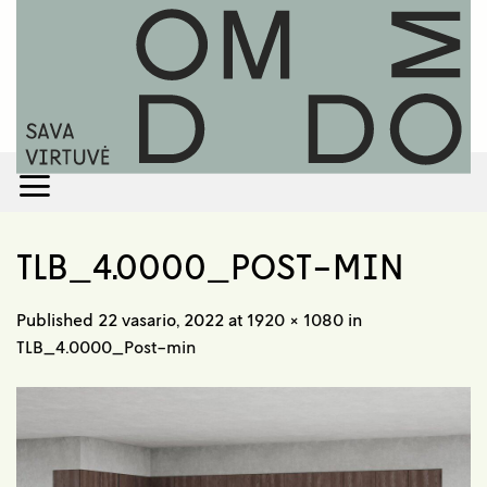
Skip
to
content
TLB_4.0000_POST-MIN
Published
22 vasario, 2022
at
1920 × 1080
in
TLB_4.0000_Post-min