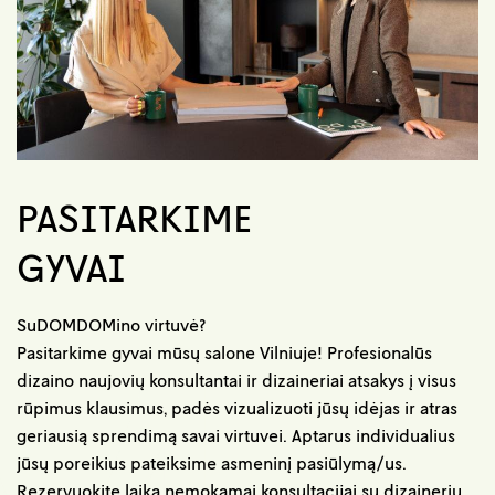
PASITARKIME
GYVAI
SuDOMDOMino virtuvė?
Pasitarkime gyvai mūsų salone Vilniuje! Profesionalūs
dizaino naujovių konsultantai ir dizaineriai atsakys į visus
rūpimus klausimus, padės vizualizuoti jūsų idėjas ir atras
geriausią sprendimą savai virtuvei. Aptarus individualius
jūsų poreikius pateiksime asmeninį pasiūlymą/us.
Rezervuokite laiką nemokamai konsultacijai su dizaineriu.