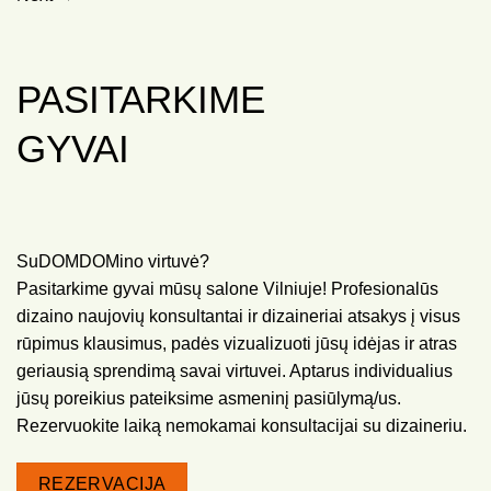
PASITARKIME
GYVAI
SuDOMDOMino virtuvė?
Pasitarkime gyvai mūsų salone Vilniuje! Profesionalūs
dizaino naujovių konsultantai ir dizaineriai atsakys į visus
rūpimus klausimus, padės vizualizuoti jūsų idėjas ir atras
geriausią sprendimą savai virtuvei. Aptarus individualius
jūsų poreikius pateiksime asmeninį pasiūlymą/us.
Rezervuokite laiką nemokamai konsultacijai su dizaineriu.
REZERVACIJA