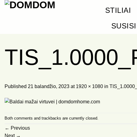
Skip
STILIAI
to
content
SUSIS
TIS_1.0000
Published
21 balandžio, 2023
at
1920 × 1080
in
TIS_1.0000
Both comments and trackbacks are currently closed.
←
Previous
Next
→