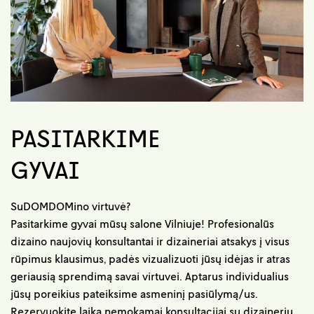
PASITARKIME
GYVAI
SuDOMDOMino virtuvė?
Pasitarkime gyvai mūsų salone Vilniuje! Profesionalūs
dizaino naujovių konsultantai ir dizaineriai atsakys į visus
rūpimus klausimus, padės vizualizuoti jūsų idėjas ir atras
geriausią sprendimą savai virtuvei. Aptarus individualius
jūsų poreikius pateiksime asmeninį pasiūlymą/us.
Rezervuokite laiką nemokamai konsultacijai su dizaineriu.