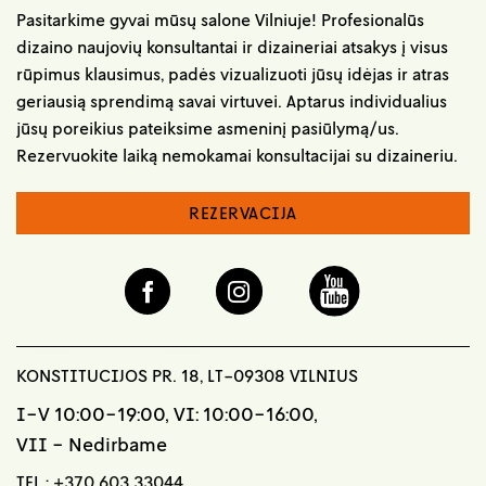
Pasitarkime gyvai mūsų salone Vilniuje! Profesionalūs
dizaino naujovių konsultantai ir dizaineriai atsakys į visus
rūpimus klausimus, padės vizualizuoti jūsų idėjas ir atras
geriausią sprendimą savai virtuvei. Aptarus individualius
jūsų poreikius pateiksime asmeninį pasiūlymą/us.
Rezervuokite laiką nemokamai konsultacijai su dizaineriu.
REZERVACIJA
KONSTITUCIJOS PR. 18, LT-09308 VILNIUS
I-V 10:00-19:00, VI: 10:00-16:00,
VII - Nedirbame
TEL.:
+370 603 33044