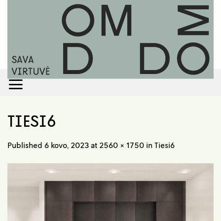
Skip
to
content
TIESI6
Published
6 kovo, 2023
at
2560 × 1750
in
Tiesi6