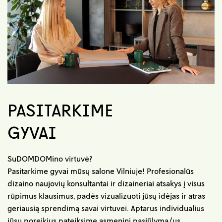
PASITARKIME
GYVAI
SuDOMDOMino virtuvė?
Pasitarkime gyvai mūsų salone Vilniuje! Profesionalūs
dizaino naujovių konsultantai ir dizaineriai atsakys į visus
rūpimus klausimus, padės vizualizuoti jūsų idėjas ir atras
geriausią sprendimą savai virtuvei. Aptarus individualius
jūsų poreikius pateiksime asmeninį pasiūlymą/us.