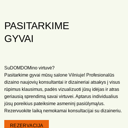
PASITARKIME
GYVAI
SuDOMDOMino virtuvė?
Pasitarkime gyvai mūsų salone Vilniuje! Profesionalūs
dizaino naujovių konsultantai ir dizaineriai atsakys į visus
rūpimus klausimus, padės vizualizuoti jūsų idėjas ir atras
geriausią sprendimą savai virtuvei. Aptarus individualius
jūsų poreikius pateiksime asmeninį pasiūlymą/us.
Rezervuokite laiką nemokamai konsultacijai su dizaineriu.
REZERVACIJA