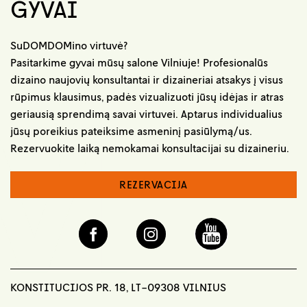
GYVAI
SuDOMDOMino virtuvė?
Pasitarkime gyvai mūsų salone Vilniuje! Profesionalūs
dizaino naujovių konsultantai ir dizaineriai atsakys į visus
rūpimus klausimus, padės vizualizuoti jūsų idėjas ir atras
geriausią sprendimą savai virtuvei. Aptarus individualius
jūsų poreikius pateiksime asmeninį pasiūlymą/us.
Rezervuokite laiką nemokamai konsultacijai su dizaineriu.
REZERVACIJA
KONSTITUCIJOS PR. 18, LT-09308 VILNIUS