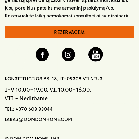
jūsų poreikius pateiksime asmeninį pasiūlymą/us.
Rezervuokite laiką nemokamai konsultacijai su dizaineriu.
REZERVACIJA
KONSTITUCIJOS PR. 18, LT-09308 VILNIUS
I-V 10:00-19:00, VI: 10:00-16:00,
VII - Nedirbame
TEL.:
+370 603 33044
LABAS@DOMDOMHOME.COM
© DOM DOM HOME, UAB,