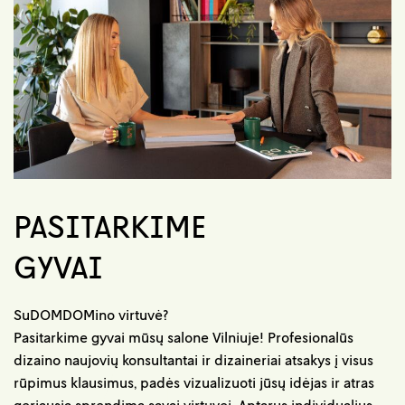
PASITARKIME
GYVAI
SuDOMDOMino virtuvė?
Pasitarkime gyvai mūsų salone Vilniuje! Profesionalūs
dizaino naujovių konsultantai ir dizaineriai atsakys į visus
rūpimus klausimus, padės vizualizuoti jūsų idėjas ir atras
geriausią sprendimą savai virtuvei. Aptarus individualius