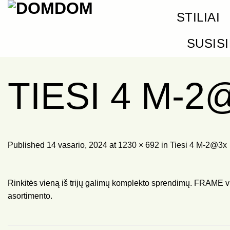
Skip
STILIAI
to
content
SUSIS
TIESI 4 M-2
Published
14 vasario, 2024
at
1230 × 692
in
Tiesi 4 M-2@3x
Rinkitės vieną iš trijų galimų komplekto sprendimų. FRAME viršu
asortimento.