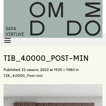
Skip
to
content
TIB_4.0000_POST-MIN
Published
22 vasario, 2022
at
1920 × 1080
in
TIB_4.0000_Post-min