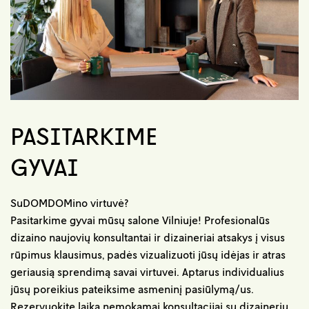
PASITARKIME
GYVAI
SuDOMDOMino virtuvė?
Pasitarkime gyvai mūsų salone Vilniuje! Profesionalūs
dizaino naujovių konsultantai ir dizaineriai atsakys į visus
rūpimus klausimus, padės vizualizuoti jūsų idėjas ir atras
geriausią sprendimą savai virtuvei. Aptarus individualius
jūsų poreikius pateiksime asmeninį pasiūlymą/us.
Rezervuokite laiką nemokamai konsultacijai su dizaineriu.