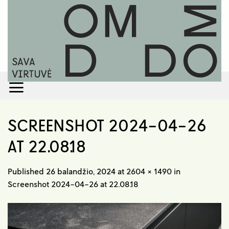
Skip
to
content
SCREENSHOT 2024-04-26
AT 22.08.18
Published
26 balandžio, 2024
at
2604 × 1490
in
Screenshot 2024-04-26 at 22.08.18