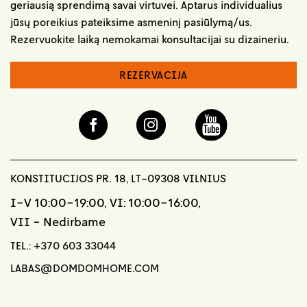
geriausią sprendimą savai virtuvei. Aptarus individualius
jūsų poreikius pateiksime asmeninį pasiūlymą/us.
Rezervuokite laiką nemokamai konsultacijai su dizaineriu.
REZERVACIJA
KONSTITUCIJOS PR. 18, LT-09308 VILNIUS
I-V 10:00-19:00, VI: 10:00-16:00,
VII - Nedirbame
TEL.:
+370 603 33044
LABAS@DOMDOMHOME.COM