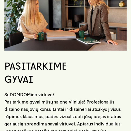
PASITARKIME
GYVAI
SuDOMDOMino virtuvė?
Pasitarkime gyvai mūsų salone Vilniuje! Profesionalūs
dizaino naujovių konsultantai ir dizaineriai atsakys į visus
rūpimus klausimus, padės vizualizuoti jūsų idėjas ir atras
geriausią sprendimą savai virtuvei. Aptarus individualius
jūsų poreikius pateiksime asmeninį pasiūlymą/us.