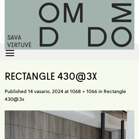
Skip
to
content
RECTANGLE 430@3X
Published
14 vasario, 2024
at
1068 × 1066
in
Rectangle
430@3x