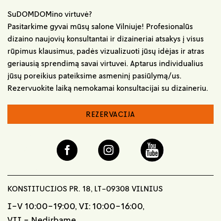
SuDOMDOMino virtuvė?
Pasitarkime gyvai mūsų salone Vilniuje! Profesionalūs
dizaino naujovių konsultantai ir dizaineriai atsakys į visus
rūpimus klausimus, padės vizualizuoti jūsų idėjas ir atras
geriausią sprendimą savai virtuvei. Aptarus individualius
jūsų poreikius pateiksime asmeninį pasiūlymą/us.
Rezervuokite laiką nemokamai konsultacijai su dizaineriu.
REZERVACIJA
KONSTITUCIJOS PR. 18, LT-09308 VILNIUS
I-V 10:00-19:00, VI: 10:00-16:00,
VII - Nedirbame