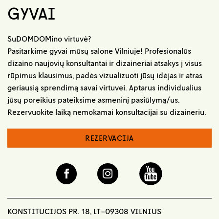
GYVAI
SuDOMDOMino virtuvė?
Pasitarkime gyvai mūsų salone Vilniuje! Profesionalūs
dizaino naujovių konsultantai ir dizaineriai atsakys į visus
rūpimus klausimus, padės vizualizuoti jūsų idėjas ir atras
geriausią sprendimą savai virtuvei. Aptarus individualius
jūsų poreikius pateiksime asmeninį pasiūlymą/us.
Rezervuokite laiką nemokamai konsultacijai su dizaineriu.
REZERVACIJA
KONSTITUCIJOS PR. 18, LT-09308 VILNIUS