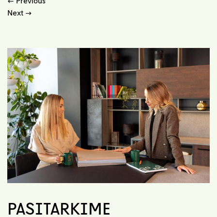
←
Previous
Next
→
PASITARKIME