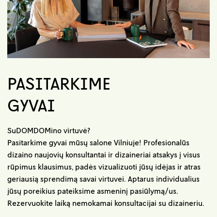
PASITARKIME
GYVAI
SuDOMDOMino virtuvė?
Pasitarkime gyvai mūsų salone Vilniuje! Profesionalūs
dizaino naujovių konsultantai ir dizaineriai atsakys į visus
rūpimus klausimus, padės vizualizuoti jūsų idėjas ir atras
geriausią sprendimą savai virtuvei. Aptarus individualius
jūsų poreikius pateiksime asmeninį pasiūlymą/us.
Rezervuokite laiką nemokamai konsultacijai su dizaineriu.