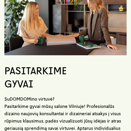
PASITARKIME
GYVAI
SuDOMDOMino virtuvė?
Pasitarkime gyvai mūsų salone Vilniuje! Profesionalūs
dizaino naujovių konsultantai ir dizaineriai atsakys į visus
rūpimus klausimus, padės vizualizuoti jūsų idėjas ir atras
geriausią sprendimą savai virtuvei. Aptarus individualius