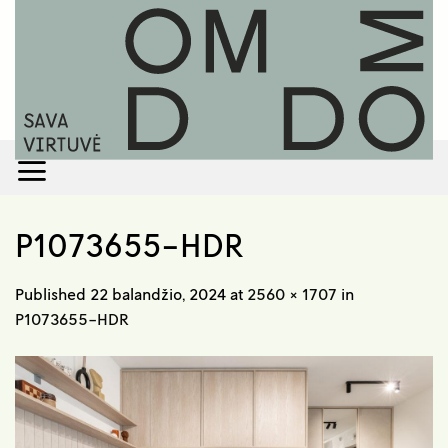
Skip
to
content
P1073655-HDR
Published
22 balandžio, 2024
at
2560 × 1707
in
P1073655-HDR