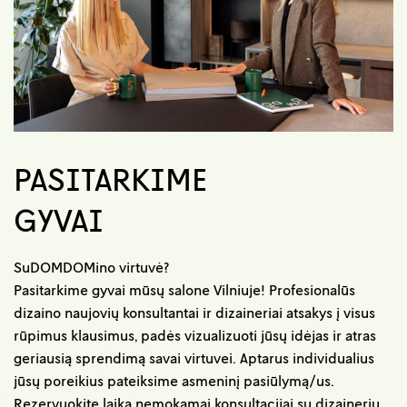
PASITARKIME
GYVAI
SuDOMDOMino virtuvė?
Pasitarkime gyvai mūsų salone Vilniuje! Profesionalūs
dizaino naujovių konsultantai ir dizaineriai atsakys į visus
rūpimus klausimus, padės vizualizuoti jūsų idėjas ir atras
geriausią sprendimą savai virtuvei. Aptarus individualius
jūsų poreikius pateiksime asmeninį pasiūlymą/us.
Rezervuokite laiką nemokamai konsultacijai su dizaineriu.