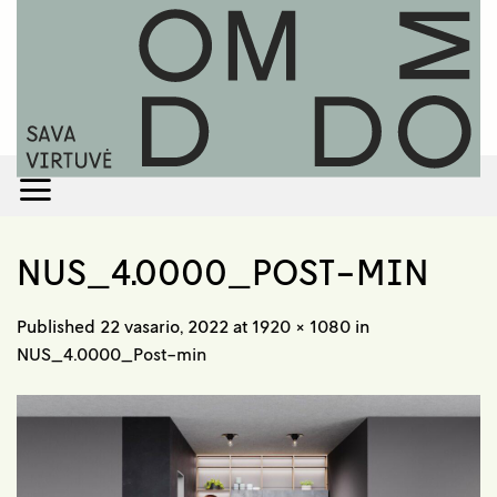
Skip
to
content
NUS_4.0000_POST-MIN
Published
22 vasario, 2022
at
1920 × 1080
in
NUS_4.0000_Post-min