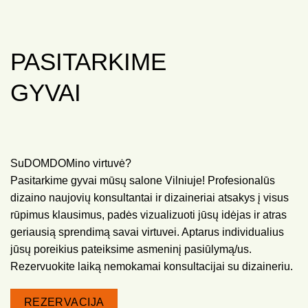
PASITARKIME
GYVAI
SuDOMDOMino virtuvė?
Pasitarkime gyvai mūsų salone Vilniuje! Profesionalūs
dizaino naujovių konsultantai ir dizaineriai atsakys į visus
rūpimus klausimus, padės vizualizuoti jūsų idėjas ir atras
geriausią sprendimą savai virtuvei. Aptarus individualius
jūsų poreikius pateiksime asmeninį pasiūlymą/us.
Rezervuokite laiką nemokamai konsultacijai su dizaineriu.
REZERVACIJA