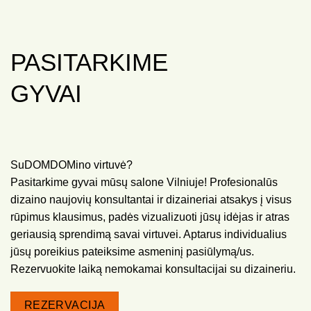
PASITARKIME
GYVAI
SuDOMDOMino virtuvė?
Pasitarkime gyvai mūsų salone Vilniuje! Profesionalūs
dizaino naujovių konsultantai ir dizaineriai atsakys į visus
rūpimus klausimus, padės vizualizuoti jūsų idėjas ir atras
geriausią sprendimą savai virtuvei. Aptarus individualius
jūsų poreikius pateiksime asmeninį pasiūlymą/us.
Rezervuokite laiką nemokamai konsultacijai su dizaineriu.
REZERVACIJA