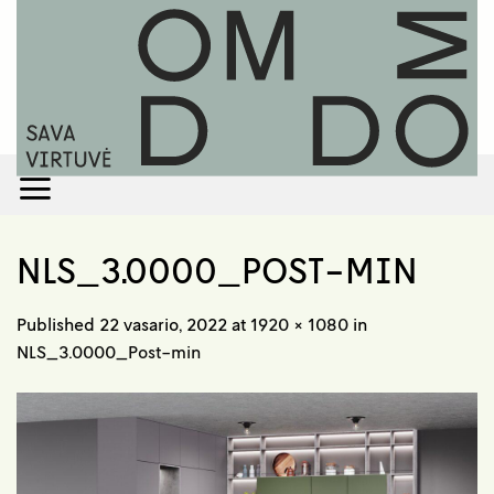
Skip
to
content
NLS_3.0000_POST-MIN
Published
22 vasario, 2022
at
1920 × 1080
in
NLS_3.0000_Post-min