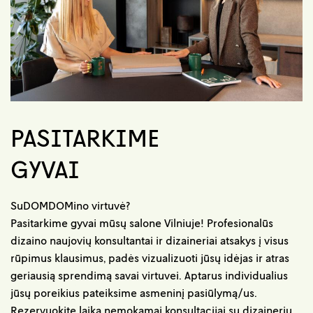
PASITARKIME
GYVAI
SuDOMDOMino virtuvė?
Pasitarkime gyvai mūsų salone Vilniuje! Profesionalūs
dizaino naujovių konsultantai ir dizaineriai atsakys į visus
rūpimus klausimus, padės vizualizuoti jūsų idėjas ir atras
geriausią sprendimą savai virtuvei. Aptarus individualius
jūsų poreikius pateiksime asmeninį pasiūlymą/us.
Rezervuokite laiką nemokamai konsultacijai su dizaineriu.