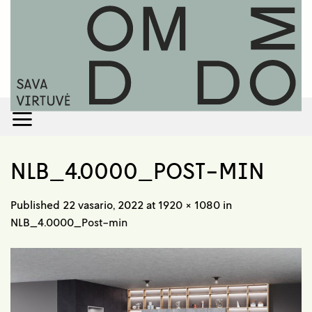
Skip
to
content
NLB_4.0000_POST-MIN
Published
22 vasario, 2022
at
1920 × 1080
in
NLB_4.0000_Post-min