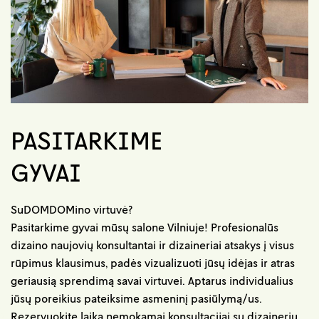
PASITARKIME
GYVAI
SuDOMDOMino virtuvė?
Pasitarkime gyvai mūsų salone Vilniuje! Profesionalūs
dizaino naujovių konsultantai ir dizaineriai atsakys į visus
rūpimus klausimus, padės vizualizuoti jūsų idėjas ir atras
geriausią sprendimą savai virtuvei. Aptarus individualius
jūsų poreikius pateiksime asmeninį pasiūlymą/us.
Rezervuokite laiką nemokamai konsultacijai su dizaineriu.