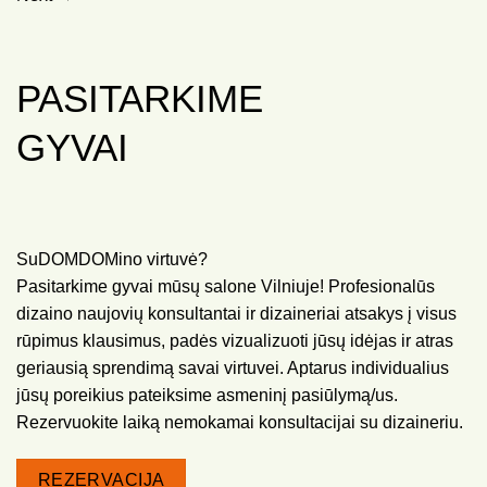
PASITARKIME
GYVAI
SuDOMDOMino virtuvė?
Pasitarkime gyvai mūsų salone Vilniuje! Profesionalūs
dizaino naujovių konsultantai ir dizaineriai atsakys į visus
rūpimus klausimus, padės vizualizuoti jūsų idėjas ir atras
geriausią sprendimą savai virtuvei. Aptarus individualius
jūsų poreikius pateiksime asmeninį pasiūlymą/us.
Rezervuokite laiką nemokamai konsultacijai su dizaineriu.
REZERVACIJA