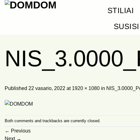
Skip
STILIAI
to
content
SUSIS
NIS_3.0000
Published
22 vasario, 2022
at
1920 × 1080
in
NIS_3.0000_Po
Both comments and trackbacks are currently closed.
←
Previous
Next
→